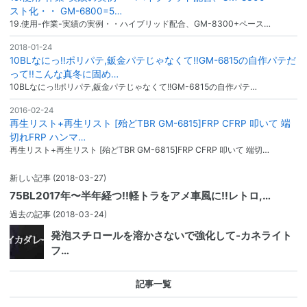
スト化・・ GM-6800=5…
19.使用-作業-実績の実例・・ハイブリッド配合、GM-8300+ペース…
2018-01-24
10BLなにっ!!ポリパテ,鈑金パテじゃなくて!!GM-6815の自作パテだ
って!!こんな真冬に固め…
10BLなにっ!!ポリパテ,鈑金パテじゃなくて!!GM-6815の自作パテ…
2016-02-24
再生リスト+再生リスト [殆どTBR GM-6815]FRP CFRP 叩いて 端
切れFRP ハンマ…
再生リスト+再生リスト [殆どTBR GM-6815]FRP CFRP 叩いて 端切…
新しい記事
(2018-03-27)
75BL2017年〜半年経つ!!軽トラをアメ車風に!!レトロ,…
過去の記事
(2018-03-24)
発泡スチロールを溶かさないで強化して-カネライト
フ…
記事一覧