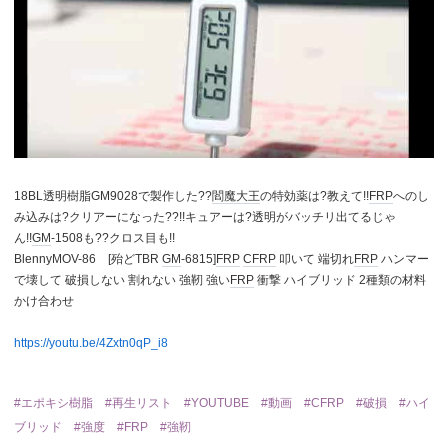
18BL透明樹脂GM9028で製作した??
閻魔大王
の特効薬は?教えて!!
FRP
へのし
み込みは?クリアーになった??!!キュアーは?透明がバッチリ出てるじゃ
ん!!
GM
-1508も??クロス目も!!
BlennyMOV-86 [殆どTBR
GM
-6815]
FRP
CFRP
叩いて 端切れ
FRP
ハンマー
で壊して 破損しない 割れない 強靭 強い
FRP
衝撃 ハイブリッド 2種類の材料
かけ合わせ
https://youtu.be/4Zxtn0qP_i8
#エポキシ樹脂
#再生リスト
#YOUTUBE
#動画
#CFRP
#破損
#ハイ
ブリッド
#強度
#FRP
#強靭